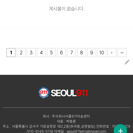
게시물이 없습니다.
1
2
3
4
5
6
7
8
9
10
회사 : 주식회사서울911이송센터
대표 : 박동훈
주소 : 서울특별시 강서구 가로공원로 182,2층(화곡동,상원빌딩)
전화번호 : 1588-4129
/010-9145-0119
이메일 : seoul911ems@naver.com