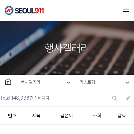
행사겔러리
행사겔러리
리스트형
Total 148,936건
1 페이지
번호
제목
글쓴이
조회
날짜