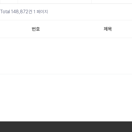
Total 148,872건
1 페이지
번호
제목
다음
맨끝