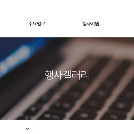
주요업무
행사지원
행사겔러리