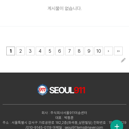
게시물이 없습니다.
1
2
3
4
5
6
7
8
9
10
회사 : 주식회사서울911이송센터
대표 : 박동훈
주소 : 서울특별시 강서구 가로공원로 182,2층(화곡동,상원빌딩)
전화번호 : 1588-4129
/010-9145-0119
이메일 : seoul911ems@naver.com