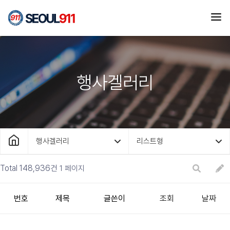
행사겔러리
행사겔러리
리스트형
Total 148,936건
1 페이지
번호
제목
글쓴이
조회
날짜