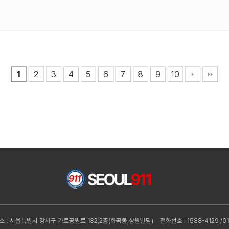
1
2
3
4
5
6
7
8
9
10
소 : 서울특별시 강서구 가로공원로 182,2층(화곡동,상원빌딩)
전화번호 : 1588-4129 /01