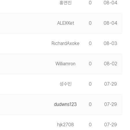
홍연진
0
08-04
ALEXKet
0
08-04
RichardAxoke
0
08-03
Williamron
0
08-02
성수민
0
07-29
dudwns123
0
07-29
hjk2708
0
07-29