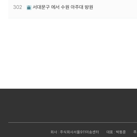
302
서대문구 에서 수원 아주대 뱡원
다음
맨끝
회사 : 주식회사서울911이송센터
대표 : 박동훈
주