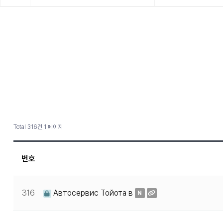
Total 316건
1 페이지
번호
316
Автосервис Тойота в
N