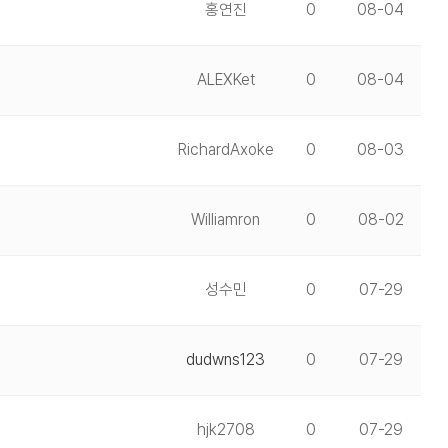
홍연진
0
08-04
ALEXKet
0
08-04
RichardAxoke
0
08-03
Williamron
0
08-02
성수민
0
07-29
dudwns123
0
07-29
hjk2708
0
07-29