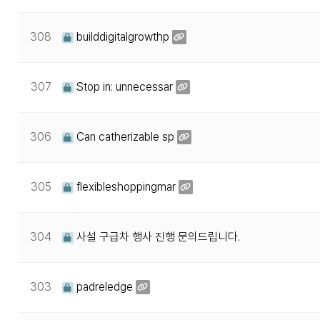
308
builddigitalgrowthp
307
Stop in: unnecessar
306
Can catherizable sp
305
flexibleshoppingmar
304
사설 구급차 행사 진행 문의드립니다.
303
padreledge