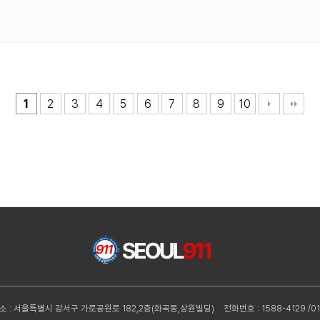
1
2
3
4
5
6
7
8
9
10
소 : 서울특별시 강서구 가로공원로 182,2층(화곡동,상원빌딩)
전화번호 : 1588-4129 /01