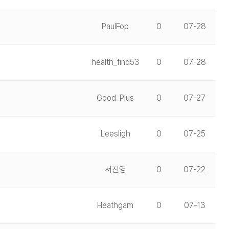
PaulFop
0
07-28
health_find53
0
07-28
Good_Plus
0
07-27
Leesligh
0
07-25
서진영
0
07-22
Heathgam
0
07-13