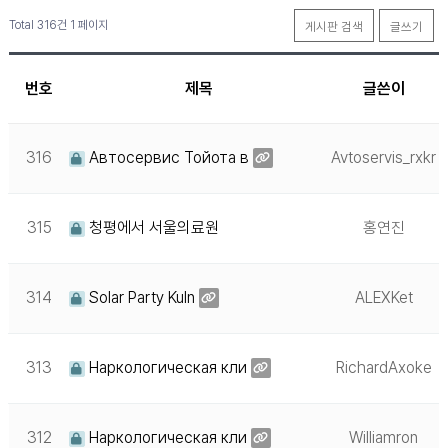
Total 316건
1 페이지
게시판 검색
글쓰기
번호
제목
글쓴이
316
Автосервис Тойота в
Avtoservis_rxkr
315
청평에서 서울의료원
홍연진
314
Solar Party Kuln
ALEXKet
313
Наркологическая кли
RichardAxoke
312
Наркологическая кли
Williamron