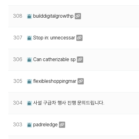
308
builddigitalgrowthp
307
Stop in: unnecessar
306
Can catherizable sp
305
flexibleshoppingmar
304
사설 구급차 행사 진행 문의드립니다.
303
padreledge