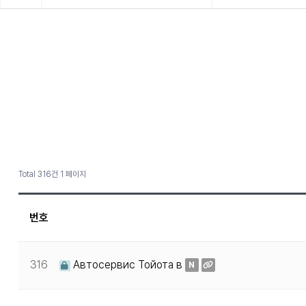
Total 316건
1 페이지
번호
316
Автосервис Тойота в
N