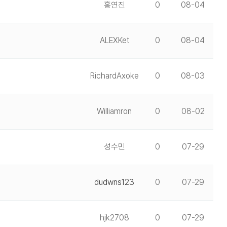
홍연진
0
08-04
ALEXKet
0
08-04
RichardAxoke
0
08-03
Williamron
0
08-02
성수민
0
07-29
dudwns123
0
07-29
hjk2708
0
07-29