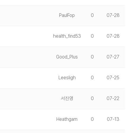
PaulFop
0
07-28
health_find53
0
07-28
Good_Plus
0
07-27
Leesligh
0
07-25
서진영
0
07-22
Heathgam
0
07-13