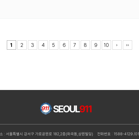
1
2
3
4
5
6
7
8
9
10
소 : 서울특별시 강서구 가로공원로 182,2층(화곡동,상원빌딩)
전화번호 : 1588-4129 /01