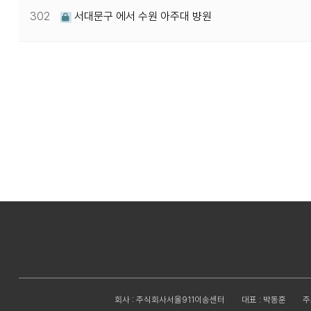
302
서대문구 에서 수원 아주대 뱡원
다음
맨끝
회사 : 주식회사서울911이송센터
대표 : 박동훈
주