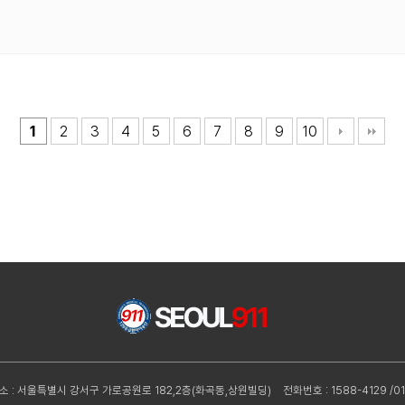
1
2
3
4
5
6
7
8
9
10
소 : 서울특별시 강서구 가로공원로 182,2층(화곡동,상원빌딩)
전화번호 : 1588-4129 /01