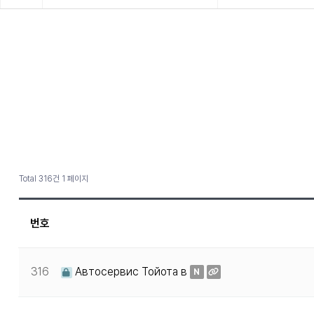
Total 316건
1 페이지
번호
316
Автосервис Тойота в
N