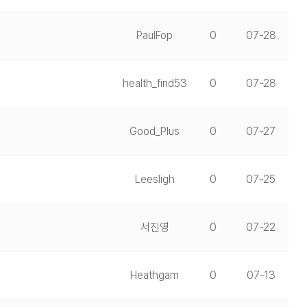
PaulFop
0
07-28
health_find53
0
07-28
Good_Plus
0
07-27
Leesligh
0
07-25
서진영
0
07-22
Heathgam
0
07-13