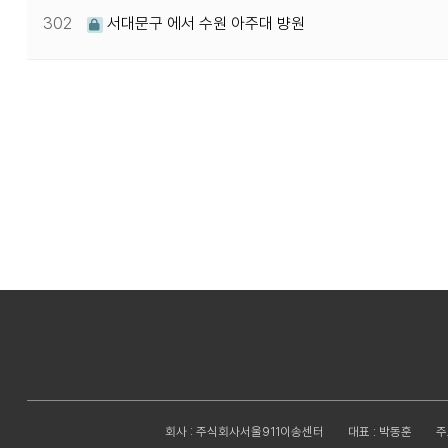
302
서대문구 에서 수원 아주대 뱡원
다음
맨끝
회사 : 주식회사서울911이송센터
대표 : 박동훈
주