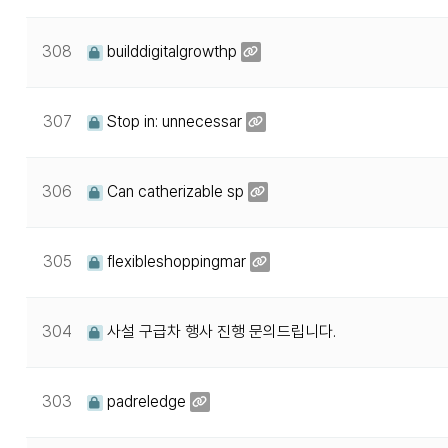
308
builddigitalgrowthp
307
Stop in: unnecessar
306
Can catherizable sp
305
flexibleshoppingmar
304
사설 구급차 행사 진행 문의드립니다.
303
padreledge