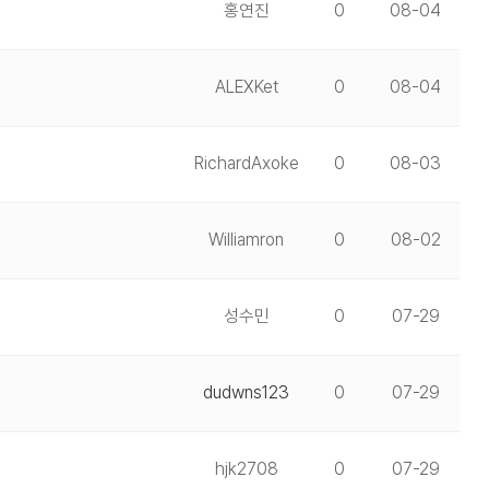
홍연진
0
08-04
ALEXKet
0
08-04
RichardAxoke
0
08-03
Williamron
0
08-02
성수민
0
07-29
dudwns123
0
07-29
hjk2708
0
07-29