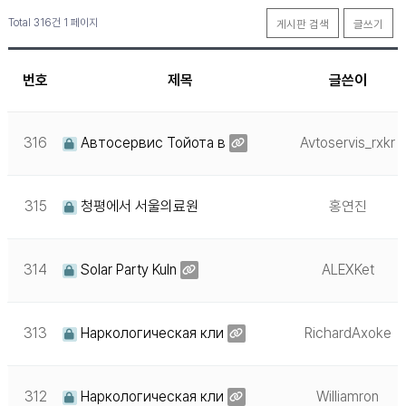
Total 316건
1 페이지
게시판 검색
글쓰기
번호
제목
글쓴이
316
Автосервис Тойота в
Avtoservis_rxkr
315
청평에서 서울의료원
홍연진
314
Solar Party Kuln
ALEXKet
313
Наркологическая кли
RichardAxoke
312
Наркологическая кли
Williamron