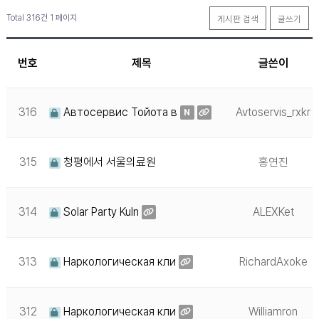
Total 316건
1 페이지
게시판 검색
글쓰기
번호
제목
글쓴이
316
Автосервис Тойота в
Avtoservis_rxkr
N
315
청평에서 서울의료원
홍연진
314
Solar Party Kuln
ALEXKet
313
Наркологическая кли
RichardAxoke
312
Наркологическая кли
Williamron