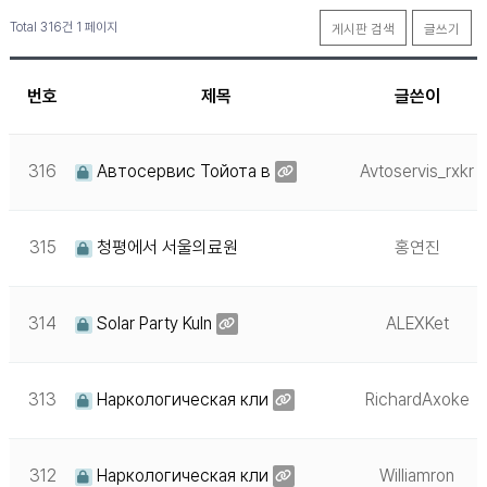
Total 316건
1 페이지
게시판 검색
글쓰기
번호
제목
글쓴이
316
Автосервис Тойота в
Avtoservis_rxkr
315
청평에서 서울의료원
홍연진
314
Solar Party Kuln
ALEXKet
313
Наркологическая кли
RichardAxoke
312
Наркологическая кли
Williamron