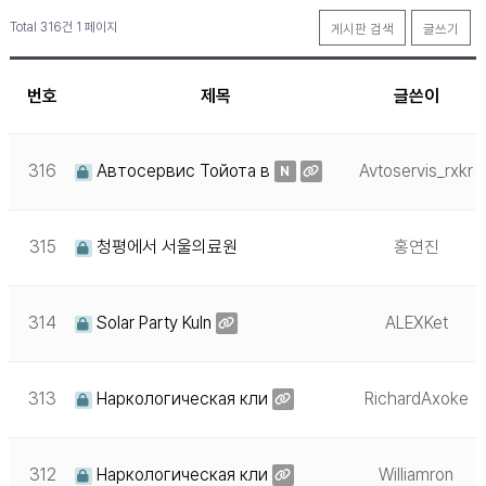
Total 316건
1 페이지
게시판 검색
글쓰기
번호
제목
글쓴이
316
Автосервис Тойота в
Avtoservis_rxkr
N
315
청평에서 서울의료원
홍연진
314
Solar Party Kuln
ALEXKet
313
Наркологическая кли
RichardAxoke
312
Наркологическая кли
Williamron