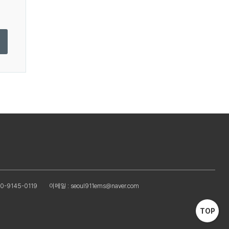
0-9145-0119
이메일 : seoul911ems@naver.com
TOP