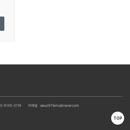
0-9145-0119
이메일 : seoul911ems@naver.com
TOP