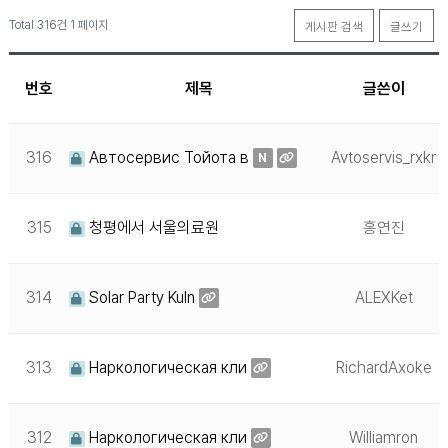
Total 316건
1 페이지
게시판 검색
글쓰기
번호
제목
글쓴이
316
Автосервис Тойота в
Avtoservis_rxkr
N
315
청평에서 서울의료원
홍연진
314
Solar Party Kuln
ALEXKet
313
Наркологическая кли
RichardAxoke
312
Наркологическая кли
Williamron