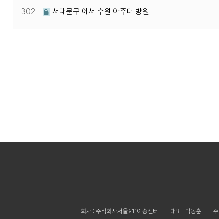
302
서대문구 에서 수원 아주대 뱡원
다음
맨끝
회사 : 주식회사서울911이송센터
대표 : 박동훈
주