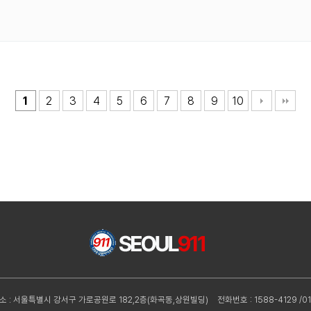
1
2
3
4
5
6
7
8
9
10
소 : 서울특별시 강서구 가로공원로 182,2층(화곡동,상원빌딩)
전화번호 : 1588-4129 /01