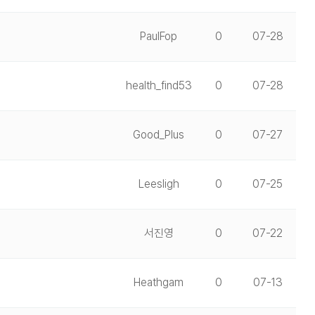
PaulFop
0
07-28
health_find53
0
07-28
Good_Plus
0
07-27
Leesligh
0
07-25
서진영
0
07-22
Heathgam
0
07-13