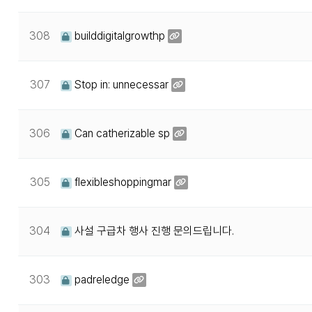
308
builddigitalgrowthp
307
Stop in: unnecessar
306
Can catherizable sp
305
flexibleshoppingmar
304
사설 구급차 행사 진행 문의드립니다.
303
padreledge