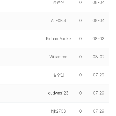
홍연진
0
08-04
ALEXKet
0
08-04
RichardAxoke
0
08-03
Williamron
0
08-02
성수민
0
07-29
dudwns123
0
07-29
hjk2708
0
07-29