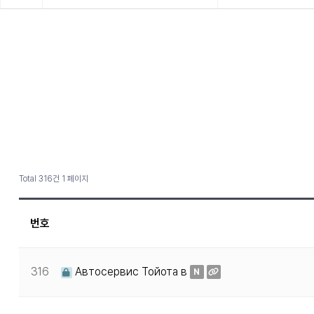
Total 316건
1 페이지
번호
316
Автосервис Тойота в
N