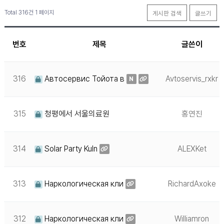
Total 316건
1 페이지
게시판 검색
글쓰기
번호
제목
글쓴이
316
Автосервис Тойота в
Avtoservis_rxkr
N
315
청평에서 서울의료원
홍연진
314
Solar Party Kuln
ALEXKet
313
Наркологическая кли
RichardAxoke
312
Наркологическая кли
Williamron